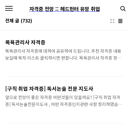
본문 바로가기
자격증 전망 :: 헤드헌터 유망 취업
전체 글
(732)
목욕관리사 자격증
목욕관리사 자격증에 대하여 공유하여 드립니다. 추천 자격증 내용
보실때 목차 리스트 클릭하시면 편합니다. 목욕관리사 자격증 정보
__ 여러가지 자격증 종류, 어떤 자격증이 좋을까요 ? 은퇴후 노후대
비 유망자격증 BEST모음 앞으로도 쭉 도움이 많이 되는 자격증모
음 입니다. ..... 은퇴후 노후대비 유망자격증 BEST모음입니다. 한번
따놓으면 평생가는 자격증들도 있으니 잘 참고해 보세요..... 바로보
[구직 취업 자격증] 독서논술 전문 지도사
기 50대 추천자격증 노후대비 자격증 수명은 길어지고, 은퇴는 더욱
앞으로 전망이 좋은 자격증 어떤것들이 있을까요? [구직 취업 자격
빨라 지고 있습니다. 그래서 40대 50대는 물론, 그보다 더빨리 노후
증] 독서논술전문지도사 , 어떤 자격증인지관련 사항 정리하였습니
준비를 시작 하게 됩니다. 노후 대비를 위해 어떤 직업이 좋은지, 어
다. 보실때 꼭 목차클릭 활용이 내용 끝까지 편하게 보실수 있습니
떤 자격증을 준비 하면 좋은 tisorry.kr 목욕관리사 __ 그리고, 알아
다. 독서논술 전문지도사 자격증 정보 __ 쉽게 독학으로 딸수있는 유
두시면 좋은것은 일부 ..
망자격증 모음 미래에도 전망이 밝은 자격증 모음입니다. ..... 쉽게 독