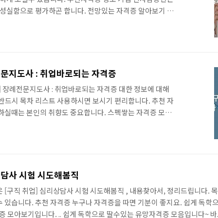
 성실함으로 평가하곤 합니다. 전망있는 자격증 알아보기 🍱
자격증 내용입니다. .... 쉽게 독학으로 딸수있는 유망자격증
쉽게 딸수있는 자격증 BEST, 집에서 준비할수있는 자격증
준비할수있는 자격증들은 어떤것들이 있을까요 ? 일부는 집
 있고, 이 자격증을 따면 또 집에서 프리랜서나 N잡러로도 움
, tisorry.kr 엄선 자격증 추천 사이트입니다. 😍 필수
취업] 장례전문지도사 : 취업바로되는 자격증
니다. . 자수성가라고 자찬하는 저도..
] 장례전문지도사 : 취업바로되는 자격증 대한 정보에 대해
반드시 목차 리스트 사용하시면 보시기 편리합니다. 추천 자
하실때는 본인의 취향도 중요합니다. 스펙쌓는 자격증 모음
정보입니다. 필수 추천 자격증 모음들도 참고하세요... 쉽게 독
격증 모음입니다~. 바로보기 쉽게 딸수있는 자격증 BEST,
자격증 집에서 쉽게 단시간에 준비할수있는 자격증들은 어떤
는 집에서 혼자 준비 할수도 있고, 이 자격증을 따면 또 집에
 움직이는데 우리 할수 있으니, tisorry.kr 강한 자격증
[구직 취업] 심리상담사 시험 시도해봄직
수 추천 자격증 모아보기입니다. . 자수..
 [구직 취업] 심리상담사 시험 시도해봄직 , 내용찾아서, 정리드립니다. 
 있습니다. 추천 자격증 누구나 자격증을 따면 기분이 좋지요. 쉽게 독학
격증 모아보기입니다. .. 쉽게 독학으로 딸수있는 유망자격증 모음입니다~ 