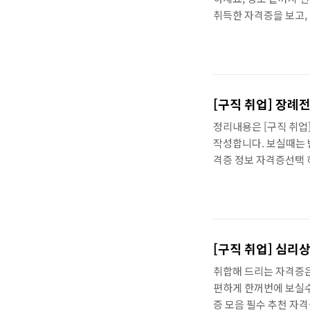
취득한 자격증을 보고,
함께 참고 하시면 좋은 
모음입니다~ 바로보기 
집에서 쉽게 단시간에 
에서 혼자 준비 할수도
직이는데 우리 할수 있으니
[구직 
추천 자격증 모아보기입
정리내용은 [구직 취업
작성합니다. 보실때는 
격증 정보 자격증선택 
보기 📦 자격증 추천 
학으로 딸수있는 유망자
집에서 준비할수있는 
것들이 있을까요 ? 일부
서 프리랜서나 N잡러로도
종류 모음입니다. 🍅 필
취합해 드리는 자격증은
편하게 한꺼번에 보실수
증 모음 필수 추천 자