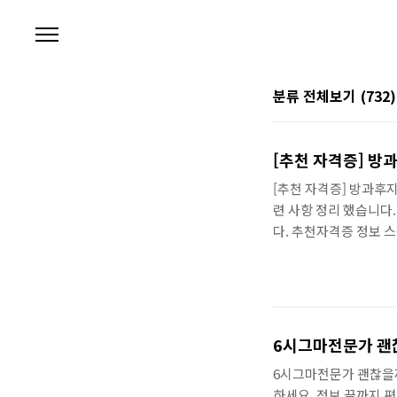
본문 바로가기
분류 전체보기
(732)
[추천
[추천 자격증] 방과후지
련 사항 정리 했습니다
다. 추천자격증 정보 
입니다. 당신이 자격증
도해 보시는걸 추천 드
격인 바로보기 쉽게 딸
쉽게 단시간에 준비할수
자 준비 할수도 있고,
6시그마
데 우리 할수 있으니, ti
6시그마전문가 괜찮을까
하세요, 정보 끝까지 