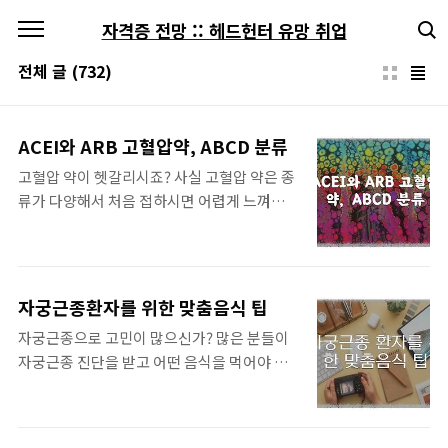
본문 바로가기
자격증 전망 :: 헤드헌터 유망 취업
전체 글
(732)
ACEI와 ARB 고혈압약, ABCD 분류
고혈압 약이 헷갈리시죠? 사실 고혈압 약은 종
류가 다양해서 처음 접하시면 어렵게 느껴질
수 있습니다. 하지만 크게 5가지 종류로 나눌
수 있고, 의사 선생님들은 이 약들을 기억하기
쉽게 ABCD로 분류하기도 한답니다. 자~ 그
럼, ACEI와 ARB 고혈압약, ABCD 분류 관련
자궁근종환자를 위한 맞춤음식 팁
핵심이니 참고 해보세요. 알아보자 :: ACEI와
자궁근종으로 고민이 많으신가? 많은 분들이
ARB 고혈압약 고혈압 약의 종류 A: ACEI와
자궁근종 진단을 받고 어떤 음식을 먹어야 할
ARB 라고 불리는 약들은 혈관을 수축시키는
지 궁금해하십니다. '자궁근종 환자는 아무것
물질을 막아 혈압을 낮춰주는 역할을 해요. 특
도 못 먹는다'는 잘못된 정보 때문에 혼란스러
히 당뇨병과 고혈압을 함께 가지고 계신 분들
우실 수도 있어요. 하지만 걱정하지 마세요~
에게 많이 처방됩니다. B: 베타 차단제 는 심장