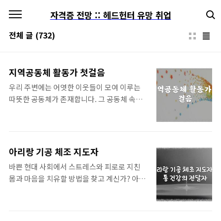
본문 바로가기
자격증 전망 :: 헤드헌터 유망 취업
전체 글
(732)
지역공동체 활동가 첫걸음
우리 주변에는 어엿한 이웃들이 모여 이루는
따뜻한 공동체가 존재합니다. 그 공동체 속에
서 서로 돕고 협력하며 살아가는 삶은 정말 소
중하고 행복한 일이죠. 하지만, 가끔은 우리 마
을도 어려움에 직면하기도 합니다. 쓰레기 처
리 문제, 어린이 돌봄 문제, 노인 돌봄 문제 등
아리랑 기공 체조 지도자
다양한 과제들이 우리 마을의 발전을 가로막기
바쁜 현대 사회에서 스트레스와 피로로 지친
도 합니다. 이러한 어려움을 극복하고 더욱 살
몸과 마음을 치유할 방법을 찾고 계신가? 아리
기 좋은 마을을 만들기 위해서는 누군가 나서
랑 기공 체조 지도자라는 직업은 단순히 운동
서 적극적으로 문제 해결에 동참해야 합니다.
을 가르치는 것을 넘어, 전통의 지혜를 통해 건
바로 지역공동체 활동가가 그 주인공이 될 수
강과 행복을 선물하는 특별한 역할을 담당합니
있어요. 알아보자 :: 지역공동체 활동가 첫걸