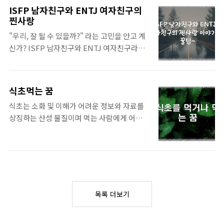
다. 알아보자 :: 아리랑 기공 체조 지도자 전통
음 지역공동체 활동가는 단순히 마을 행사를
ISFP 남자친구와 ENTJ 여자친구의
건강의 전달자 아리랑 기공 체조는 오랜 역사
찐사랑
주최하는 사람이 아닙니다. 주민들의 목소리
를 가진 한국 전통 건강 운동으로, 몸과 마음의
를 경청하고, 공동체의 발전을 위한 구체적인
"우리, 잘 될 수 있을까?" 라는 고민을 안고 계
균형을 이루고 자연 치유력을 높이는 데 효과
계획을 세우며, 이를 실천하는 리더입니다.
신가? ISFP 남자친구와 ENTJ 여자친구라면
적입니다. 아리랑 기공 체조 지도자는 이러한
마..
서로 다른 매력에 끌렸을 텐데요, 둘의 조합이
운동의 깊이 있는 원리를 이해하고, 아름다운
얼마나 특별하고 아름다울 수 있는지 알려드릴
품새와 함께 몸과 마음의 조화를 이루도록 지
게요~ 알아보자 :: ISFP 남자친구와 ENTJ 여
도하는 전문가입니다. 하지만 아리랑 기공 체
식초먹는 꿈
자친구 서로 다른 매력이 만드는 시너지~ ?
조 지도자의 역할은 여기서 끝나지 않습니다.
식초는 소화 및 이해가 어려운 정보와 자료를
ISFP 남친: 감성적인 예술가 따뜻하고 배려심
아리랑의 철학을 이해하고, 아리랑 기공 체조
상징하는 산성 물질이며 먹는 사람에게 어려움
넘치는 성격에 예술적인 감각까지 갖춘 로맨티
가 우리 몸에 미치는 영향을 설명하며, ..
을 줄 수 있음을 나타냅니다. 식초는 보존이 용
스트죠. 조용하고 평화로운 시간을 좋아하며,
이하고 다양한 변화를 통해 만들어지기 때문에
여자친구의 감정을 세심하게 챙겨주는 달콤한
삶의 초상화입니다. 꿈에서 식초를 먹거나 먹
매력이 있어요. ENTJ 여친: 똑똑하고 야무진
는 것은 건강하고 대인관계가 좋아진다는 것을
리더? 목표를 향해 끊임없이 나아가는 리더십
의미 하는꿈 알아보자 :: 식초 꿈 해몽 : 여자의
강한 성격의 소유자예요. 논리적이고 계획적
꿈에서 질투하거나 질투하는 것 네가 시끄러
인 성격으로 남자친구를 든든하게 지지해주는
목록 더보기
운 여자가 될 거라는 걸 암시해, 온 가족이 네가
멋진 파트너죠.꿀팁 대방출~ 두근두근 로맨스
떠드는 소란스러움에 날뛰는 꿈 해몽 : 남자의
만들기 서로의 다른 점을..